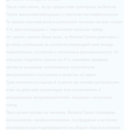
Пиша това писмо, за да предоставя препоръка за Весела
Галеа, висококвалифициран и компетентен невропсихолог.
Тя имаше ключова роля в успешното лечение на моя съпруг,
Х.Ч., диагностициран с терминален мозъчен тумор.
От самото начало беше ясно, че Весела Галеа разполага с
дълбоко разбиране за сложното взаимодействие между
неврологични състояния и когнитивна функционалност. Тя
извърши подробна оценка на Х.Ч., взимайки предвид
неговата анамнеза, когнитивните способности,
емоционалното състояние и качество на живот.
Тази комплексна оценка й позволи да изготви целенасочен
план за действие ориентиран към когнитивните и
емоционални предизвикателства, свързани с мозъчния
тумор.
През целия процес на лечение, Весела Галеа показваше
изключителен професионализъм, състрадание и истинско
ангажиране към подобряването на общото благосъстояние