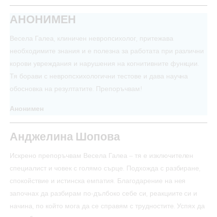
АНОНИМЕН
Весела Галеа, клиничен невропсихолог, притежава
необходимите знания и е полезна за работата при различни
корови увреждания и нарушения на когнитивните функции.
Тя борави с невропсхихологични тестове и дава научна
обосновка на резултатите. Препоръчвам!
Анонимен
Анджелина Шопова
Искрено препоръчвам Весела Галеа – тя е изключителен
специалист и човек с голямо сърце. Подхожда с разбиране,
спокойствие и истинска емпатия. Благодарение на нея
започнах да разбирам по-дълбоко себе си, реакциите си и
начина, по който мога да се справям с трудностите. Успях да