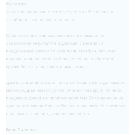
български.
Ако имах въпроси към тестовете, тя ми обясняваше в
детайли, така че да ми стане ясно.
След като приключи изследването, в очакване на
обработка на резултатите и доклада, с Весела си
поддържахме контакт по имейл или телефон. Ако имах
въпроси или неясности, тя беше насреща, а обратната
връзка беше на лице, когато имах нужда.
Докато стигна до Весела Галеа, ми беше трудно да намеря
квалифициран невропсихолог. Минах през други, но не ми
предаваха доверие и професионализъм. Благодарение на
една приятелка разбрах за Весела и още като се запознах с
нея, нямах търпение да започнем работа.
Бела Лилчева