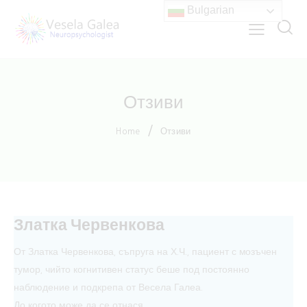
Bulgarian
Отзиви
Home
Отзиви
Златка Червенкова
От Златка Червенкова, съпруга на Х.Ч., пациент с мозъчен
тумор, чийто когнитивен статус беше под постоянно
наблюдение и подкрепа от Весела Галеа.
До когото може да се отнася,