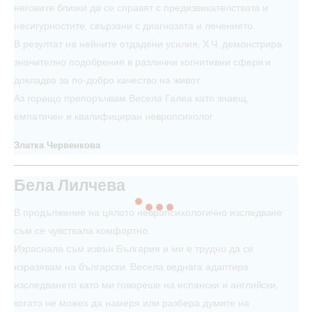
неговите близки да се справят с предизвикателствата и
несигурностите, свързани с диагнозата и лечението.
В резултат на нейните отдадени усилия, Х.Ч. демонстрира
значително подобрение в различни когнитивни сфери и
докладва за по-добро качество на живот.
Аз горещо препоръчвам Весела Галеа като знаещ,
емпатичен и квалифициран невропсихолог.
Златка Червенкова
Бела Лилчева
В продължение на цялото невропсихологично изследване
съм се чувствала комфортно.
Израснала съм извън България и ми е трудно да се
изразявам на български. Весела веднага адаптира
изследването като ми говореше на испански и английски,
когато не можех да намеря или разбера думите на