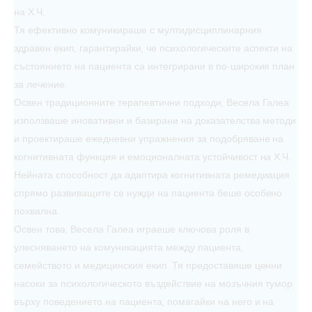
на Х.Ч.
Тя ефективно комуникираше с мултидисциплинарния
здравен екип, гарантирайки, че психологическите аспекти на
състоянието на пациента са интегрирани в по-широкия план
за лечение.
Освен традиционните терапевтични подходи, Весела Галеа
използваше иновативни и базирани на доказателства методи
и проектираше ежедневни упражнения за подобряване на
когнитивната функция и емоционалната устойчивост на Х.Ч.
Нейната способност да адаптира когнитивната ремедиация
спрямо развиващите се нужди на пациента беше особено
похвална.
Освен това, Весела Галеа играеше ключова роля в
улесняването на комуникацията между пациента,
семейството и медицинския екип. Тя предоставяше ценни
насоки за психологическото въздействие на мозъчния тумор
върху поведението на пациента, помагайки на него и на