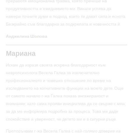
преработя емоционална травма, която пречеше на
продуктивността е ежедневието ми. Винаги успява да
намери точните думи и подход, които ти дават сила и яснота.
Безкрайно съм благодарна за подкрепата и човечността й.
Анджелина Шопова
Мариана
Искам да изразя своята искрена благодарност към
невропсихолога Весела Галеа за изключително
професионалното и човешко отношение по време на
изследването на когнитивните функции на моето дете. Още
от самото начало г-жа Галеа показа ангажираност и
внимание, като сама прояви инициатива да се свърже с мен,
за да ме информира подробно за процеса. Това ми даде
спокойствие и увереност, че детето ми е в сигурни ръце.
Препоръчвам г-жа Весела Галеа с най-голямо доверие на