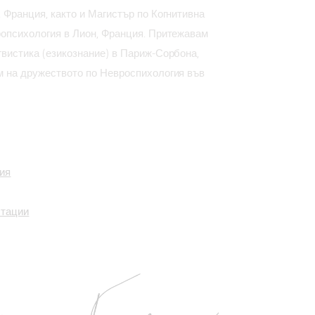
 Франция, както и Магистър по Когнитивна
ропсихология в Лион, Франция. Притежавам
вистика (езикознание) в Париж-Сорбона,
м на дружеството по Невроспихология във
ия
лтации