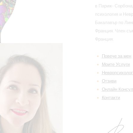
в Париж- Сорбона,
психология и Нев
Бакалавър по Линг
Франция. Член съ
Франция.
Повече за мен
Моите Услуги
Невропсихолог
Отзиви
Онлайн Консу
Контакти