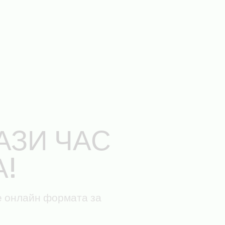
АЗИ ЧАС
А!
е онлайн формата за