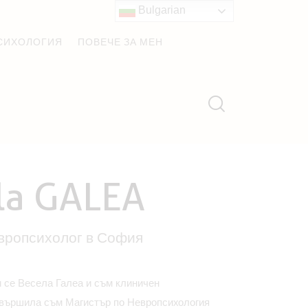
Bulgarian
СИХОЛОГИЯ
ПОВЕЧЕ ЗА МЕН
la GALEA
вропсихолог в София
 се Весела Галеа и съм клиничен
авършила съм Магистър по Невропсихология